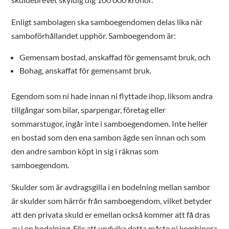
Enligt sambolagen ska samboegendomen delas lika när
samboförhållandet upphör. Samboegendom är:
Gemensam bostad, anskaffad för gemensamt bruk, och
Bohag, anskaffat för gemensamt bruk.
Egendom som ni hade innan ni flyttade ihop, liksom andra
tillgångar som bilar, sparpengar, företag eller
sommarstugor, ingår inte i samboegendomen. Inte heller
en bostad som den ena sambon ägde sen innan och som
den andre sambon köpt in sig i räknas som
samboegendom.
Skulder som är avdragsgilla i en bodelning mellan sambor
är skulder som härrör från samboegendom, vilket betyder
att den privata skuld er emellan också kommer att få dras
av i en bodelning. För att undvika detta måste ni kombinera