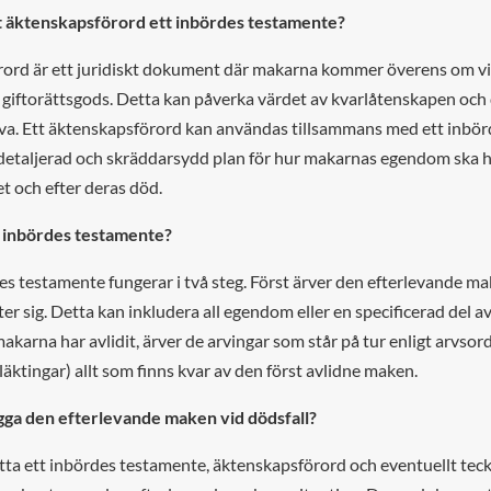
t äktenskapsförord ett inbördes testamente?
rord är ett juridiskt dokument där makarna kommer överens om 
a giftorättsgods. Detta kan påverka värdet av kvarlåtenskapen oc
rva. Ett äktenskapsförord kan användas tillsammans med ett inbö
r detaljerad och skräddarsydd plan för hur makarnas egendom ska 
t och efter deras död.
t inbördes testamente?
des testamente fungerar i två steg. Först ärver den efterlevande 
ter sig. Detta kan inkludera all egendom eller en specificerad del
akarna har avlidit, ärver de arvingar som står på tur enligt arvsord
läktingar) allt som finns kvar av den först avlidne maken.
ga den efterlevande maken vid dödsfall?
ta ett inbördes testamente, äktenskapsförord och eventuellt tec