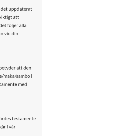
la det uppdaterat
iktigt att
et följer alla
on vid din
betyder att den
ke/maka/sambo i
stamente med
nbördes testamente
går i vår