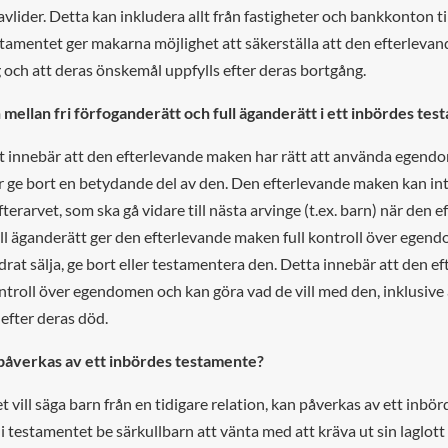
avlider. Detta kan inkludera allt från fastigheter och bankkonton ti
estamentet ger makarna möjlighet att säkerställa att den efterleva
och att deras önskemål uppfylls efter deras bortgång.
 mellan fri förfoganderätt och full äganderätt i ett inbördes te
tt innebär att den efterlevande maken har rätt att använda egend
ller ge bort en betydande del av den. Den efterlevande maken kan int
erarvet, som ska gå vidare till nästa arvinge (t.ex. barn) när den 
ll äganderätt ger den efterlevande maken full kontroll över egend
drat sälja, ge bort eller testamentera den. Detta innebär att den e
ntroll över egendomen och kan göra vad de vill med den, inklusive
efter deras död.
påverkas av ett inbördes testamente?
et vill säga barn från en tidigare relation, kan påverkas av ett inbö
 i testamentet be särkullbarn att vänta med att kräva ut sin laglott 