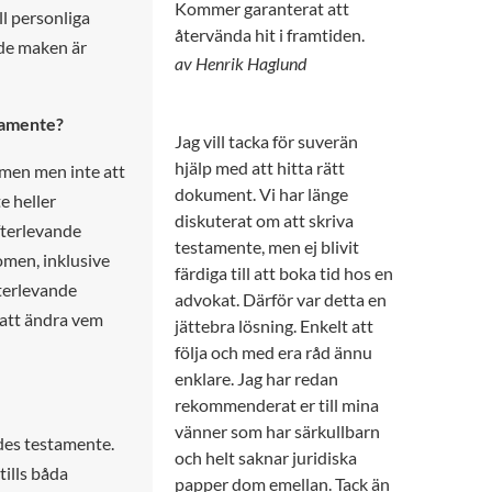
Kommer garanterat att
ll personliga
återvända hit i framtiden.
nde maken är
av Henrik Haglund
stamente?
Jag vill tacka för suverän
hjälp med att hitta rätt
omen men inte att
dokument. Vi har länge
e heller
diskuterat om att skriva
efterlevande
testamente, men ej blivit
omen, inklusive
färdiga till att boka tid hos en
fterlevande
advokat. Därför var detta en
 att ändra vem
jättebra lösning. Enkelt att
följa och med era råd ännu
enklare. Jag har redan
rekommenderat er till mina
vänner som har särkullbarn
rdes testamente.
och helt saknar juridiska
tills båda
papper dom emellan. Tack än