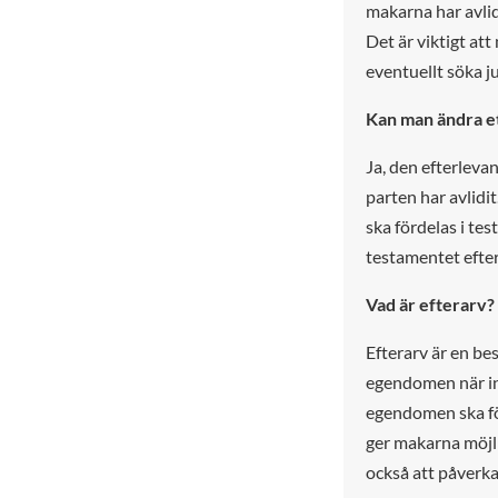
makarna har avlidi
Det är viktigt at
eventuellt söka ju
Kan man ändra et
Ja, den efterleva
parten har avlid
ska fördelas i te
testamentet efte
Vad är efterarv?
Efterarv är en b
egendomen när ing
egendomen ska för
ger makarna möjli
också att påverka