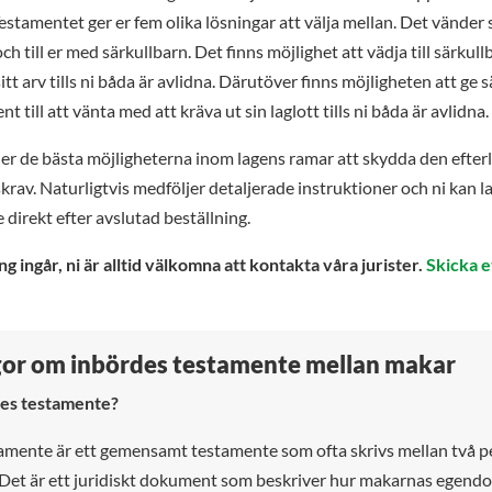
n
stamentet ger er fem olika lösningar att välja mellan. Det vänder s
a
till er med särkullbarn. Det finns möjlighet att vädja till särkull
t
itt arv tills ni båda är avlidna. Därutöver finns möjligheten att ge 
i
 till att vänta med att kräva ut sin laglott tills ni båda är avlidna.
v
e
 er de bästa möjligheterna inom lagens ramar att skydda den efte
:
skrav. Naturligtvis medföljer detaljerade instruktioner och ni kan l
direkt efter avslutad beställning.
ng ingår, ni är alltid välkomna att kontakta våra jurister.
Skicka 
gor om inbördes testamente mellan makar
des testamente?
tamente är ett gemensamt testamente som ofta skrivs mellan två p
. Det är ett juridiskt dokument som beskriver hur makarnas egend