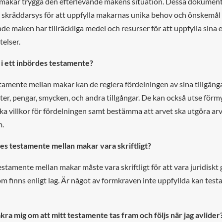
n makar trygga den efterlevande makens situation. Dessa dokumen
skräddarsys för att uppfylla makarnas unika behov och önskemål 
nde maken har tillräckliga medel och resurser för att uppfylla sin
telser.
 i ett inbördes testamente?
stamente mellan makar kan de reglera fördelningen av sina tillgån
eter, pengar, smycken, och andra tillgångar. De kan också utse förm
ika villkor för fördelningen samt bestämma att arvet ska utgöra ar
m.
es testamente mellan makar vara skriftligt?
estamente mellan makar måste vara skriftligt för att vara juridiskt gi
m finns enligt lag. Är något av formkraven inte uppfyllda kan tes
kra mig om att mitt testamente tas fram och följs när jag avlider