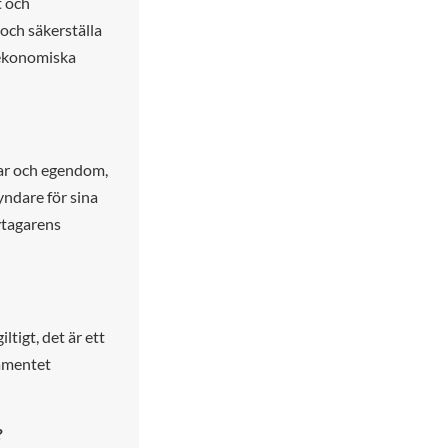
t och
och säkerställa
a ekonomiska
gar och egendom,
yndare för sina
vtagarens
ltigt, det är ett
tamentet
?