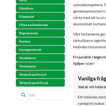
specialkompetens. Te
Gåvobrev
gemensamma barn och 
Köpeavtal
vänta med att ta ut s
ekonomiskt incitament
Olika kontantinsats
Regressavtal
Vårt testamente ger
särkullbarns laglott
Sambor
inbördes testamente 
Samäganderätt
Fri juridisk rådgivni
Skuldebrev
hjälper vi er!
Testamente
Äktenskapsförord
Vanliga frå
Äktenskapsskillnad
Vad är ett inbör
Products
search
Ett inbördes tes
vanligtvis makar