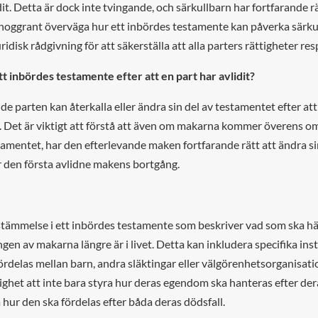
t. Detta är dock inte tvingande, och särkullbarn har fortfarande rätt
t noggrant överväga hur ett inbördes testamente kan påverka särku
ridisk rådgivning för att säkerställa att alla parters rättigheter re
t inbördes testamente efter att en part har avlidit?
nde parten kan återkalla eller ändra sin del av testamentet efter at
it. Det är viktigt att förstå att även om makarna kommer överens
stamentet, har den efterlevande maken fortfarande rätt att ändra si
r den första avlidne makens bortgång.
estämmelse i ett inbördes testamente som beskriver vad som ska 
en av makarna längre är i livet. Detta kan inkludera specifika in
delas mellan barn, andra släktingar eller välgörenhetsorganisatio
ghet att inte bara styra hur deras egendom ska hanteras efter de
 hur den ska fördelas efter båda deras dödsfall.