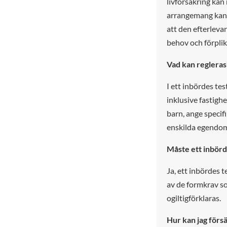
livförsäkring ka
arrangemang kan 
att den efterleva
behov och förplik
Vad kan regleras
I ett inbördes te
inklusive fastigh
barn, ange specif
enskilda egendo
Måste ett inbörd
Ja, ett inbördes t
av de formkrav so
ogiltigförklaras.
Hur kan jag försä