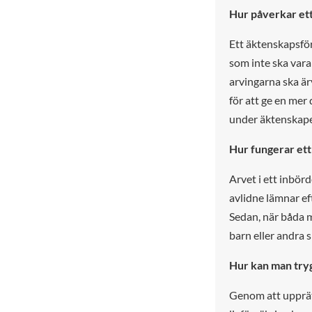
Hur påverkar et
Ett äktenskapsfö
som inte ska var
arvingarna ska ä
för att ge en me
under äktenskape
Hur fungerar et
Arvet i ett inbör
avlidne lämnar ef
Sedan, när båda m
barn eller andra s
Hur kan man tryg
Genom att upprät