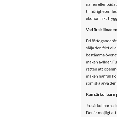
när en eller båda 
tillhörigheter. T
ekonomiskt trygg 
Vad är skillnaden
Fri förfoganderä
sälja den fritt e
bestämma över eft
maken avlider. Fu
rätten att obehin
maken har full ko
som ska ärva den 
Kan särkullbarn 
Ja, särkullbarn, d
Det är möjligt att