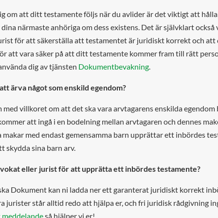
ig om att ditt testamente följs när du avlider är det viktigt att hål
 dina närmaste anhöriga om dess existens. Det är självklart också v
ist för att säkerställa att testamentet är juridiskt korrekt och att d
För att vara säker på att ditt testamente kommer fram till rätt pers
använda dig av tjänsten
Dokumentbevakning
.
att ärva något som enskild egendom?
 med villkoret om att det ska vara arvtagarens enskilda egendom 
ommer att ingå i en bodelning mellan arvtagaren och dennes ma
a makar med endast gemensamma barn upprättar ett inbördes te
att skydda sina barn arv.
okat eller jurist för att upprätta ett inbördes testamente?
iska Dokument kan ni ladda ner ett garanterat juridiskt korrekt i
jurister står alltid redo att hjälpa er, och fri juridisk rådgivning in
tt meddelande
så hjälper vi er!