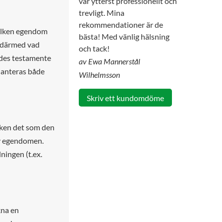
var ytterst professionellt och
trevligt. Mina
rekommendationer är de
vilken egendom
bästa! Med vänlig hälsning
h därmed vad
och tack!
rdes testamente
av Ewa Mannerstål
hanteras både
Wilhelmsson
Skriv ett kundomdöme
maken det som den
 av egendomen.
ningen (t.ex.
kna en