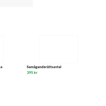
ka
Samäganderättsavtal
395
kr