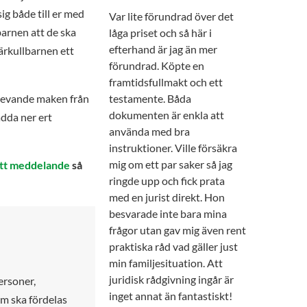
ig både till er med
Var lite förundrad över det
barnen att de ska
låga priset och så här i
efterhand är jag än mer
särkullbarnen ett
förundrad. Köpte en
framtidsfullmakt och ett
rlevande maken från
testamente. Båda
dokumenten är enkla att
adda ner ert
använda med bra
instruktioner. Ville försäkra
mig om ett par saker så jag
ett meddelande
så
ringde upp och fick prata
med en jurist direkt. Hon
besvarade inte bara mina
frågor utan gav mig även rent
praktiska råd vad gäller just
min familjesituation. Att
juridisk rådgivning ingår är
ersoner,
inget annat än fantastiskt!
om ska fördelas