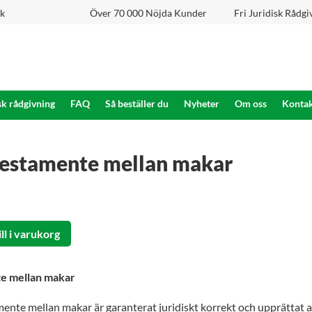
ok
Över 70 000 Nöjda Kunder
Fri Juridisk Rådgi
sk rådgivning
FAQ
Så beställer du
Nyheter
Om oss
Kontak
testamente mellan makar
A
ill i varukorg
l
t
te mellan makar
e
r
ente mellan makar är garanterat juridiskt korrekt och upprättat a