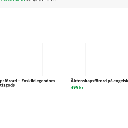
psförord – Enskild egendom
Äktenskapsförord på engels
rättsgods
495
kr