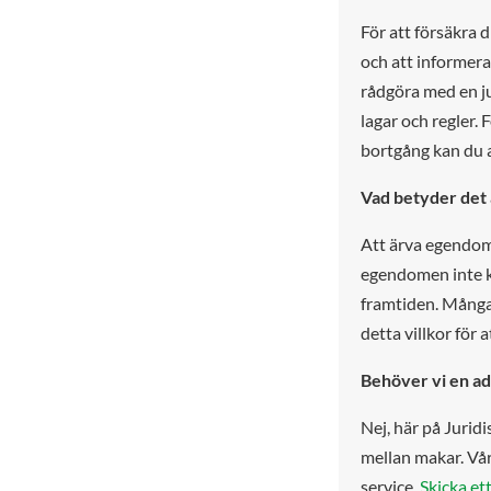
För att försäkra d
och att informera
rådgöra med en jur
lagar och regler. 
bortgång kan du 
Vad betyder det 
Att ärva egendom
egendomen inte k
framtiden. Mång
detta villkor för 
Behöver vi en adv
Nej, här på Jurid
mellan makar. Våra 
service.
Skicka e