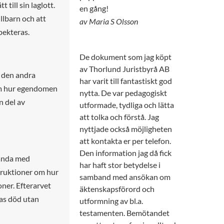
 till sin laglott.
en gång!
llbarn och att
av Maria S Olsson
spekteras.
De dokument som jag köpt
av Thorlund Juristbyrå AB
t den andra
har varit till fantastiskt god
 om hur egendomen
nytta. De var pedagogiskt
n del av
utformade, tydliga och lätta
att tolka och förstå. Jag
nyttjade också möjligheten
att kontakta er per telefon.
Den information jag då fick
hända med
har haft stor betydelse i
struktioner om hur
samband med ansökan om
ner. Efterarvet
äktenskapsförord och
ras död utan
utformning av bl.a.
testamenten. Bemötandet