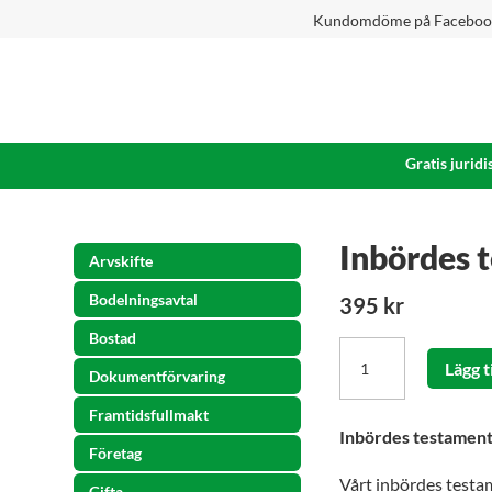
Kundomdöme på Facebo
Gratis juridi
Inbördes 
Arvskifte
Bodelningsavtal
395
kr
Bostad
Inbördes
Lägg t
Dokumentförvaring
testamente
mellan
Framtidsfullmakt
Inbördes testamen
makar
Företag
mängd
Vårt inbördes testam
Gifta